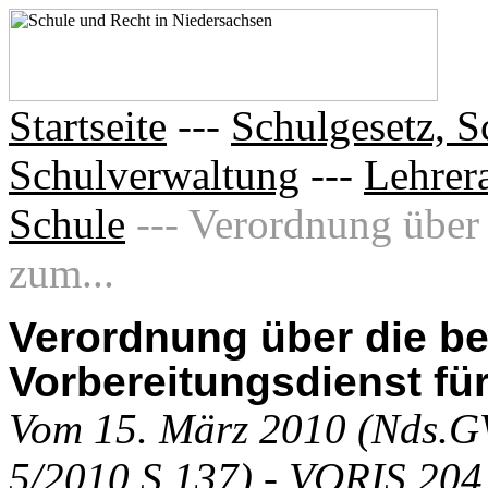
Startseite
---
Schulgesetz, S
Schulverwaltung
---
Lehrer
Schule
--- Verordnung über
zum...
Verordnung über die b
Vorbereitungsdienst fü
Vom 15. März 2010 (Nds.GV
5/2010 S.137) - VORIS 204