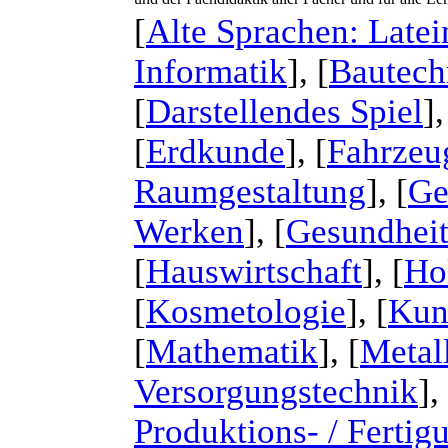
[
Alte Sprachen: Latei
Informatik
], [
Bautech
[
Darstellendes Spiel
],
[
Erdkunde
], [
Fahrzeu
Raumgestaltung
], [
Ge
Werken
], [
Gesundheit
[
Hauswirtschaft
], [
Ho
[
Kosmetologie
], [
Kun
[
Mathematik
], [
Metal
Versorgungstechnik
],
Produktions- / Fertig