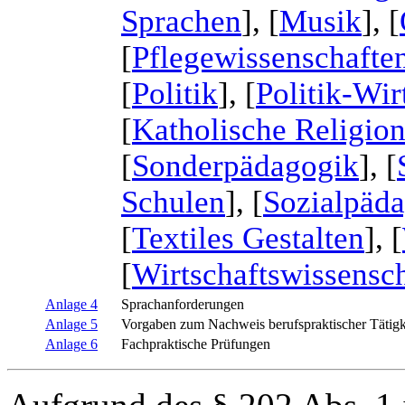
Sprachen
], [
Musik
], [
[
Pflegewissenschafte
[
Politik
], [
Politik-Wir
[
Katholische Religio
[
Sonderpädagogik
], [
Schulen
], [
Sozialpäd
[
Textiles Gestalten
], [
[
Wirtschaftswissensch
Anlage 4
Sprachanforderungen
Anlage 5
Vorgaben zum Nachweis berufspraktischer Tätigk
Anlage 6
Fachpraktische Prüfungen