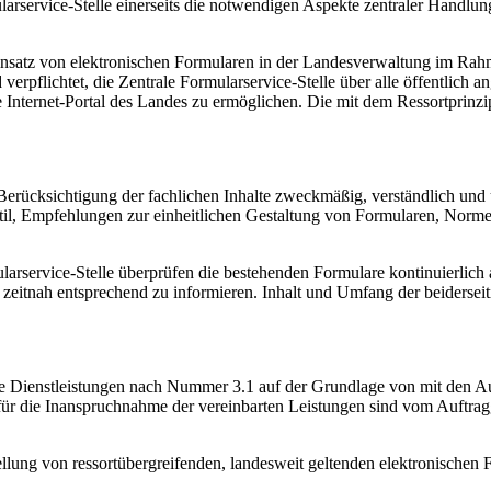
rservice-Stelle einerseits die notwendigen Aspekte zentraler Handlungs
Einsatz von elektronischen Formularen in der Landesverwaltung im Rahm
erpflichtet, die Zentrale Formularservice-Stelle über alle öffentlich 
 Internet-Portal des Landes zu ermöglichen. Die mit dem Ressortprinz
 Berücksichtigung der fachlichen Inhalte zweckmäßig, verständlich und üb
Stil, Empfehlungen zur einheitlichen Gestaltung von Formularen, Norm
larservice-Stelle überprüfen die bestehenden Formulare kontinuierlich
lle zeitnah entsprechend zu informieren. Inhalt und Umfang der beiders
die Dienstleistungen nach Nummer 3.1 auf der Grundlage von mit den A
r die Inanspruchnahme der vereinbarten Leistungen sind vom Auftragg
ellung von ressortübergreifenden, landesweit geltenden elektronischen 