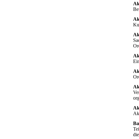
Ak
Be
Ak
Ku
Ak
Sa
Or
Ak
Ei
Ak
Or
Ak
Ve
org
Ak
Ak
Ba
Te
di