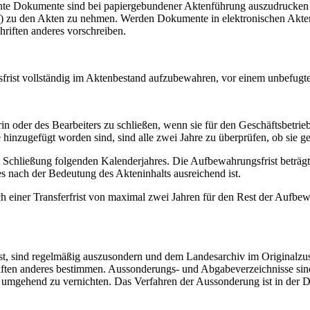
evante Dokumente sind bei papiergebundener Aktenführung auszudruck
zu den Akten zu nehmen. Werden Dokumente in elektronischen Akten 
hriften anderes vorschreiben.
ist vollständig im Aktenbestand aufzubewahren, vor einem unbefugten
n oder des Bearbeiters zu schließen, wenn sie für den Geschäftsbetrie
inzugefügt worden sind, sind alle zwei Jahre zu überprüfen, ob sie 
e Schließung folgenden Kalenderjahres. Die Aufbewahrungsfrist beträgt
es nach der Bedeutung des Akteninhalts ausreichend ist.
h einer Transferfrist von maximal zwei Jahren für den Rest der Aufbe
st, sind regelmäßig auszusondern und dem Landesarchiv im Originalzu
hriften anderes bestimmen. Aussonderungs- und Abgabeverzeichnisse s
 umgehend zu vernichten. Das Verfahren der Aussonderung ist in der Die