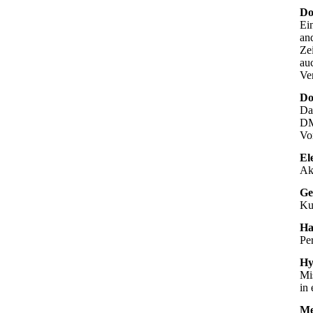
Do
Ei
an
Ze
au
Ve
Do
Da
DM
Vo
El
Akt
Ge
Ku
Ha
Pe
Hy
Mi
in 
Me