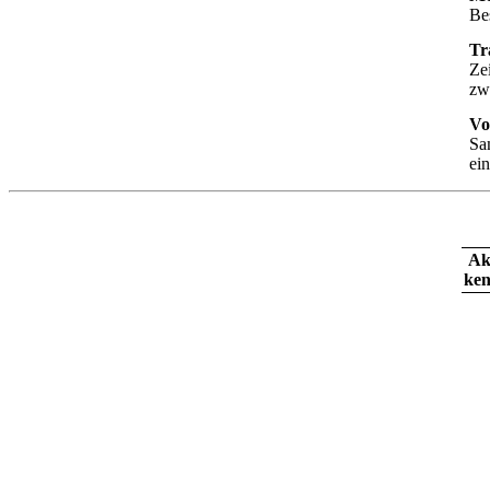
Be
Tr
Ze
zw
Vo
Sa
ein
Ak
ken