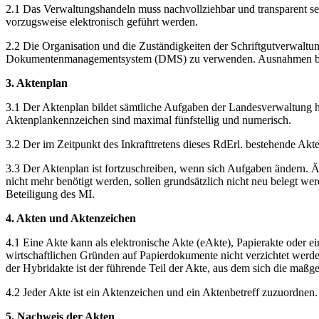
2.1 Das Verwaltungshandeln muss nachvollziehbar und transparent sei
vorzugsweise elektronisch geführt werden.
2.2 Die Organisation und die Zuständigkeiten der Schriftgutverwaltung
Dokumentenmanagementsystem (DMS) zu verwenden. Ausnahmen be
3. Aktenplan
3.1 Der Aktenplan bildet sämtliche Aufgaben der Landesverwaltung h
Aktenplankennzeichen sind maximal fünfstellig und numerisch.
3.2 Der im Zeitpunkt des Inkrafttretens dieses RdErl. bestehende Akt
3.3 Der Aktenplan ist fortzuschreiben, wenn sich Aufgaben ändern. 
nicht mehr benötigt werden, sollen grundsätzlich nicht neu belegt w
Beteiligung des MI.
4. Akten und Aktenzeichen
4.1 Eine Akte kann als elektronische Akte (eAkte), Papierakte oder 
wirtschaftlichen Gründen auf Papierdokumente nicht verzichtet werden
der Hybridakte ist der führende Teil der Akte, aus dem sich die maßg
4.2 Jeder Akte ist ein Aktenzeichen und ein Aktenbetreff zuzuordnen
5. Nachweis der Akten