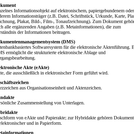
kument
nzelnes Informationsobjekt auf elektronischem, papiergebundenem oder
derem Informationsträger (z.B. Datei, Schriftstück, Urkunde, Karte, Pla
ichnung, Plakat, Bild-, Film-, Tonaufzeichnung). Zum Dokument gehö
ch alle ergänzenden Angaben (z.B. Metainformationen), die zum
rständnis der Informationen beitragen.
kumentenmanagementsystem (DMS)
tenbankbasiertes Softwaresystem für die elektronische Aktenführung. 
S ermöglicht die strukturierte elektronische Ablage und
rgangsbearbeitung.
ektronische Akte (eAkte)
e, die ausschließlich in elektronischer Form geführt wird.
schäftszeichen
rzzeichen aus Organisationseinheit und Aktenzeichen.
ndakte
rsönliche Zusammenstellung von Unterlagen.
bridakte
schform von eAkte und Papierakte; zur Hybridakte gehören Dokument
elektronischer und in Papierform.
tainformationen