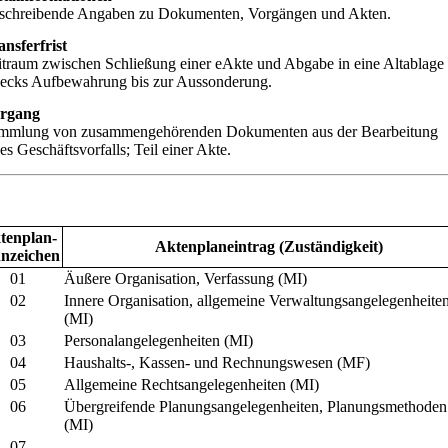
schreibende Angaben zu Dokumenten, Vorgängen und Akten.
ansferfrist
itraum zwischen Schließung einer eAkte und Abgabe in eine Altablage
ecks Aufbewahrung bis zur Aussonderung.
rgang
mmlung von zusammengehörenden Dokumenten aus der Bearbeitung
es Geschäftsvorfalls; Teil einer Akte.
tenplan-
Aktenplaneintrag (Zuständigkeit)
nzeichen
01
Äußere Organisation, Verfassung (MI)
02
Innere Organisation, allgemeine Verwaltungsangelegenheite
(MI)
03
Personalangelegenheiten (MI)
04
Haushalts-, Kassen- und Rechnungswesen (MF)
05
Allgemeine Rechtsangelegenheiten (MI)
06
Übergreifende Planungsangelegenheiten, Planungsmethoden
(MI)
07